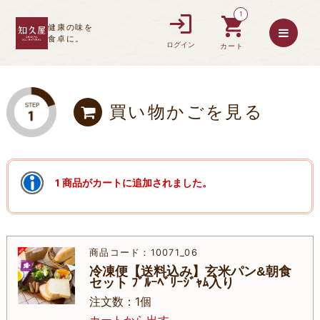
1
健康の味を
食卓に。
ログイン
カート
買い物かごを見る
1 商品がカートに追加されました。
商品コード：10071_06
冷凍便【送料込み】玄米パン&朝食
セット ﾌﾞﾙｰﾍﾞﾘｰｼﾞｬﾑ入り
注文数：1個