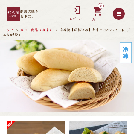
0
健康の味を
食卓に。
ログイン
カート
トップ
セット商品（冷凍）
冷凍便【送料込み】玄米コッペのセット（3
本入×6袋）