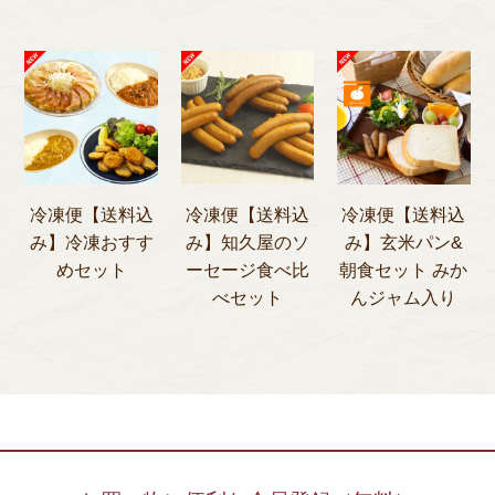
冷凍便【送料込
冷凍便【送料込
冷凍便【送料込
み】冷凍おすす
み】知久屋のソ
み】玄米パン&
めセット
ーセージ食べ比
朝食セット みか
べセット
んジャム入り