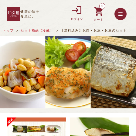
0
健康の味を
食卓に。
ログイン
カート
トップ
セット商品（冷蔵）
【送料込み】お肉・お魚・お豆のセット