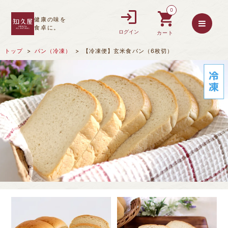
0
健康の味を
食卓に。
ログイン
カート
トップ
パン（冷凍）
【冷凍便】玄米食パン（6枚切）