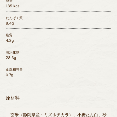
熱量
185 kcal
たんぱく質
8.4g
脂質
4.2g
炭水化物
28.3g
食塩相当量
0.7g
原材料
玄米（静岡県産：ミズホチカラ）、小麦たん白、砂