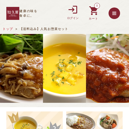
0
健康の味を
食卓に。
ログイン
カート
トップ
【送料込み】人気お惣菜セット