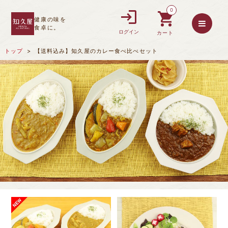
0
健康の味を
食卓に。
ログイン
カート
トップ
【送料込み】知久屋のカレー食べ比べセット