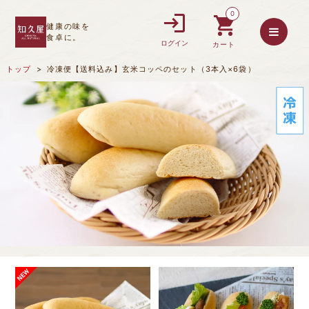
0
健康の味を
食卓に。
ログイン
カート
トップ
冷凍便【送料込み】玄米コッペのセット（3本入×6袋）