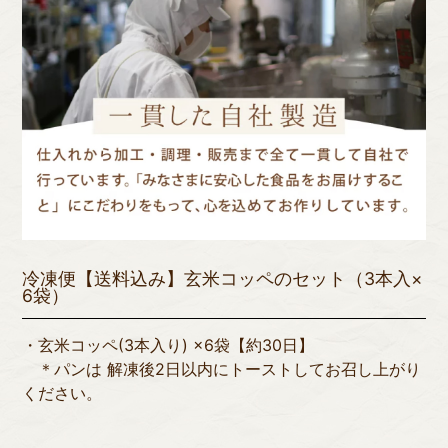
冷凍便【送料込み】玄米コッペのセット（3本入×
6袋）
・玄米コッペ(3本入り) ×6袋【約30日】
＊パンは 解凍後2日以内にトーストしてお召し上がり
ください。