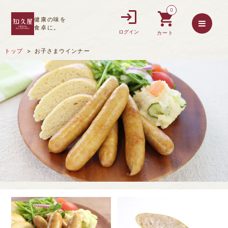
0
健康の味を
食卓に。
ログイン
カート
トップ
お子さまウインナー