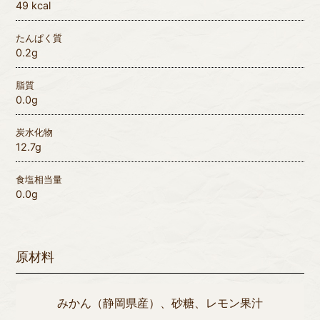
49 kcal
たんぱく質
0.2g
脂質
0.0g
炭水化物
12.7g
食塩相当量
0.0g
原材料
みかん（静岡県産）、砂糖、レモン果汁