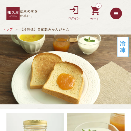
0
健康の味を
食卓に。
ログイン
カート
トップ
【冷凍便】自家製みかんジャム