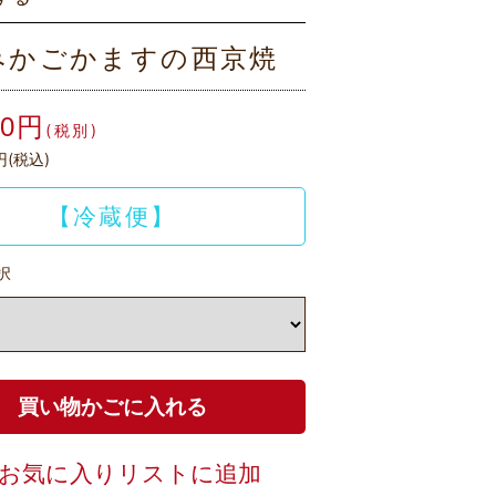
みかごかますの西京焼
80円
(税別)
円(税込)
【冷蔵便】
択
お気に入りリストに追加