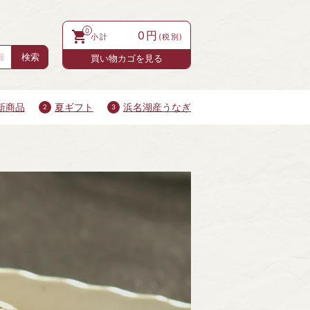
0
0円
買い物カゴを見る
新商品
夏ギフト
浜名湖産うなぎ