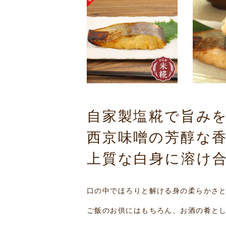
自家製塩糀で旨み
西京味噌の芳醇な
上質な白身に溶け
口の中でほろりと解ける身の柔らかさ
ご飯のお供にはもちろん、お酒の肴と