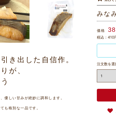
みな
3
価格
税込：410
を引き出した自信作。
注文数を選
香りが、
合う
と、優しい甘みが絶妙に調和します。
しても格別な一品です。