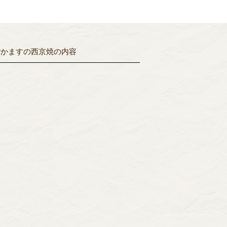
ごかますの西京焼
の内容