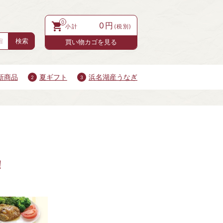
0
0円
買い物カゴを見る
新商品
夏ギフト
浜名湖産うなぎ
！