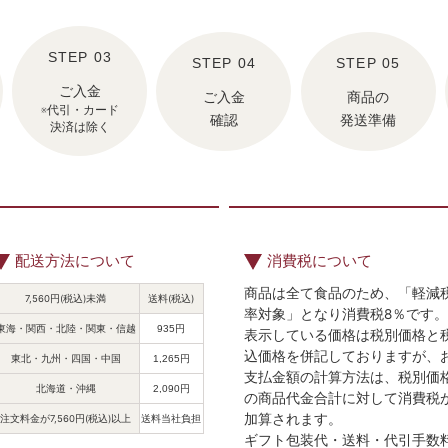
ご入金
ご入金
商品の
※代引・カード
確認
発送準備
決済は除く
配送方法について
消費税について
商品は全て食品のため、「軽減
7,560円(税込)未満
送料(税込)
率対象」となり消費税8％です。
東海・関西・北陸・関東・信越
935円
表示している価格は税別価格と
込価格を併記しておりますが、
東北・九州・四国・中国
1,265円
支払金額の計算方法は、税別価
北海道・沖縄
2,090円
の商品代金合計に対して消費税
加算されます。
注文料金が7,560円(税込)以上
送料当社負担
ギフト包装代・送料・代引手数